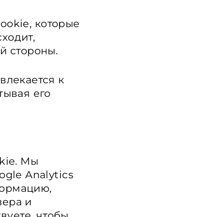
ookie, которые
ходит,
й стороны.
влекается к
тывая его
kie. Мы
gle Analytics
формацию,
зера и
вуете, чтобы