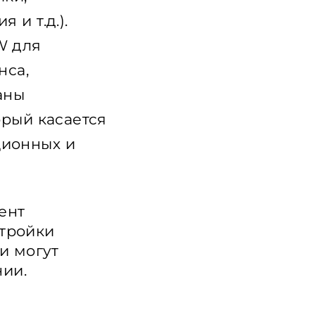
и т.д.).
W для
нса,
аны
орый касается
ционных и
ент
стройки
ки могут
ии.