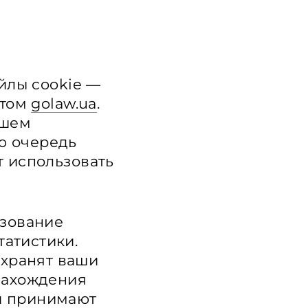
йлы cookie —
йтом
golaw.ua
.
ашем
ою очередь
 использовать
ьзование
татистики.
 хранят ваши
 нахождения
ки принимают