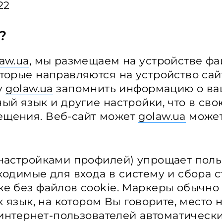
22
?
aw.ua
, мы размещаем на устройстве фа
оторые направляются на устройство са
у
golaw.ua
запомнить информацию о в
ый язык и другие настройки, что в св
ещения. Веб-сайт может
golaw.ua
может
 настройками профилей) упрощает пол
ходимые для входа в систему и сбора с
же без файлов cookie. Маркеры обычно
к язык, на котором Вы говорите, место
о интернет-пользователей автоматичес