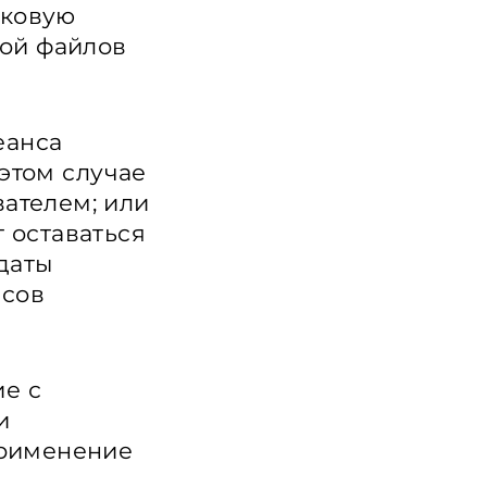
сковую
кой файлов
еанса
в этом случае
вателем; или
т оставаться
даты
нсов
ие с
и
применение