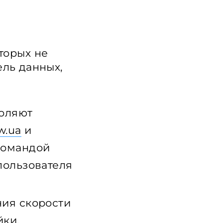
торых не
ель данных,
воляют
w.ua
и
командой
пользователя
ния скорости
йки,