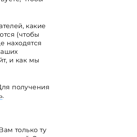
ателей, какие
ются (чтобы
де находятся
наших
т, и как мы
 Для получения
ь
.
Вам только ту