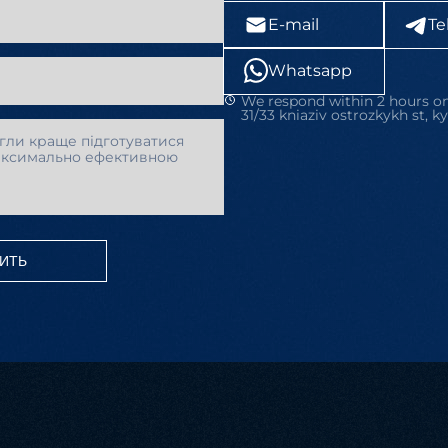
E-mail
Te
Whatsapp
We respond within 2 hours on
31/33 kniaziv ostrozkykh st, ky
ИТЬ