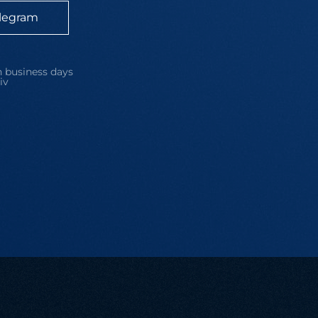
legram
 business days
iv