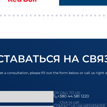
СТАВАТЬСЯ НА СВЯ
et a consultation, please fill out the form below or call us right 
OR CALL TO US:
+380 44 581 1220
Click to call
CONTACT US VIA MESSENGER: