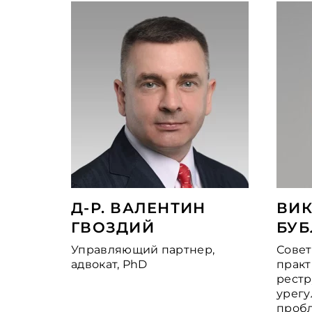
Д-Р. ВАЛЕНТИН
ВИК
ГВОЗДИЙ
БУБ
Управляющий партнер,
Совет
адвокат, PhD
практ
рестр
урег
пробл