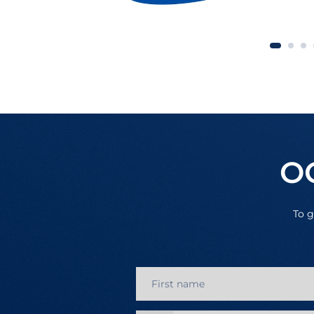
О
To g