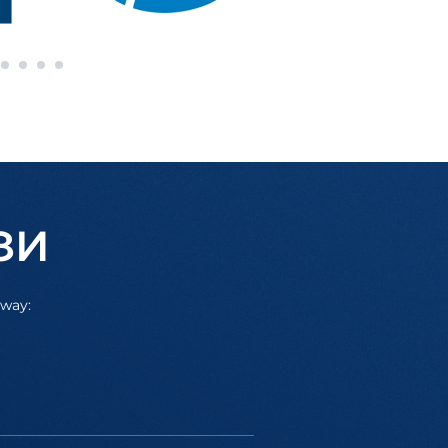
ЗИ
away: