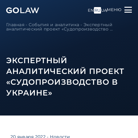
МЕНЮ
EN
RU
UA
Главная
-
События и аналитика
-
Экспертный
аналитический проект «Судопроизводство ...
ЭКСПЕРТНЫЙ
АНАЛИТИЧЕСКИЙ ПРОЕКТ
«СУДОПРОИЗВОДСТВО В
УКРАИНЕ»
20 января 2022
- Новости