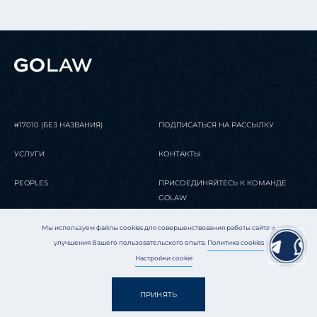
#17010 (БЕЗ НАЗВАНИЯ)
ПОДПИСАТЬСЯ НА РАССЫЛКУ
УСЛУГИ
КОНТАКТЫ
PEOPLES
ПРИСОЕДИНЯЙТЕСЬ К КОМАНДЕ
GOLAW
СОБЫТИЯ И АНАЛИТИКА
GOLAW GERMAN DESK
Мы используем файлы cookies для совершенствования работы сайта и
улучшения Вашего пользовательского опыта.
Политика cookies
#16282 (БЕЗ НАЗВАНИЯ)
Настройки cookie
КИЕВ
Карта сайта
ПРИНЯТЬ
БЕРЛИН
Политика конфиденциальности