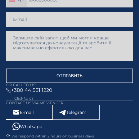
ОТПРАВИТЬ
OR CALL TO US:
+380 44 581 1220
Click to call
CONTACT US VIA MESSENGER:
E-mail
Telegram
Whatsapp
We respond within 2 hours on business days