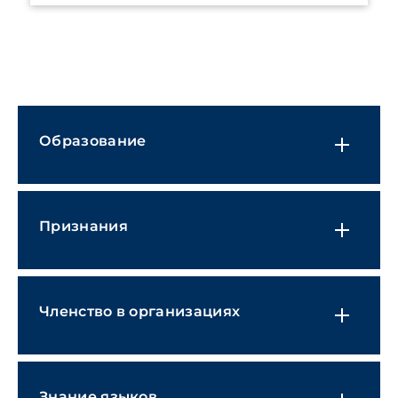
управление и управление рисками
окружающей среды
Трудовое право
Финансовые учреждения
Природные ресурсы и охрана
ІТ, Информационные технологии и
окружающей среды
искусственный интеллект
Разрешение судебных споров
Образование
Производство и промышленность
Медиа, развлечения, спорт и
гемблинг
Признания
Здравоохранение и фармацевтика
Розничная торговля, FMCG и
электронная коммерция
Членство в организациях
Транспорт и логистика
Защита в антикоррупционной сфере
Антимонопольное и конкурентное
Знание языков