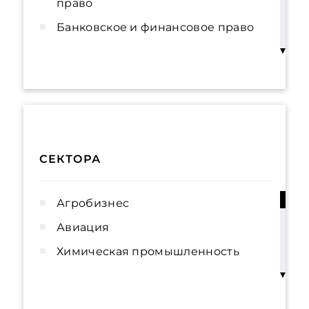
право
Банковское и финансовое право
Корпоративное право и M&A
Восстановление
платежеспособности и банкротство
Взаимодействие с
государственными органами (GR)
СЕКТОРА
Реструктуризация и урегулирования
задолженности
Агробизнес
Международная торговля
Авиация
Услуги для владельцев бизнеса и
Химическая промышленность
частных клиентов
Недвижимость и строительство
Комплаенс, корпоративное
Природные ресурсы и охрана