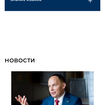
право
Банковское и финансовое право
Комплаенс, корпоративное
управление и управление рисками
Корпоративное право и M&A
Уголовное право
Трудовое право
НОВОСТИ
Разработка и внедрение системы
безопасности
Природные ресурсы и охрана
окружающей среды
Взаимодействие с