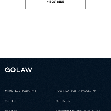
+ БОЛЬШЕ
Юристы GOLAW получили
высокую оценку согласно
международной
исследовательской п...
ЧИТАТЬ
09 июня 2021
Публикации
Юристы GOLAW названы среди
лучших в Украине согласно
международной исследователь...
#17010 (БЕЗ НАЗВАНИЯ)
ПОДПИСАТЬСЯ НА РАССЫЛКУ
ЧИТАТЬ
УСЛУГИ
КОНТАКТЫ