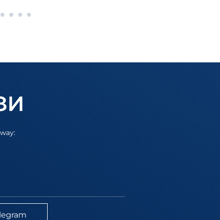
ЗИ
away:
legram