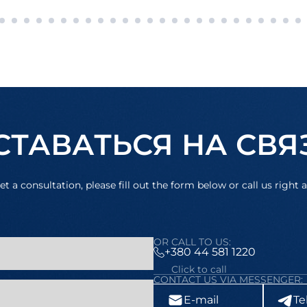
СТАВАТЬСЯ НА СВЯ
et a consultation, please fill out the form below or call us right 
OR CALL TO US:
+380 44 581 1220
Click to call
CONTACT US VIA MESSENGER:
E-mail
Te