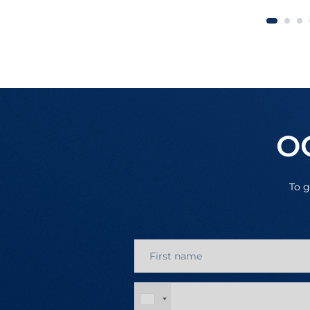
О
To g