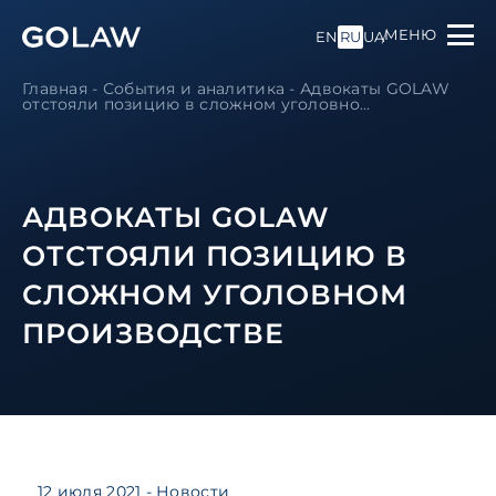
МЕНЮ
EN
RU
UA
Главная
-
События и аналитика
-
Адвокаты GOLAW
отстояли позицию в сложном уголовно...
АДВОКАТЫ GOLAW
ОТСТОЯЛИ ПОЗИЦИЮ В
СЛОЖНОМ УГОЛОВНОМ
ПРОИЗВОДСТВЕ
12 июля 2021
- Новости