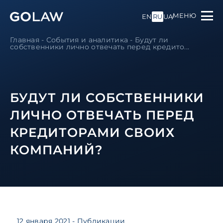
МЕНЮ
EN
RU
UA
Главная
-
События и аналитика
-
Будут ли
собственники лично отвечать перед кредито...
БУДУТ ЛИ СОБСТВЕННИКИ
ЛИЧНО ОТВЕЧАТЬ ПЕРЕД
КРЕДИТОРАМИ СВОИХ
КОМПАНИЙ?
12 января 2021
- Публикации