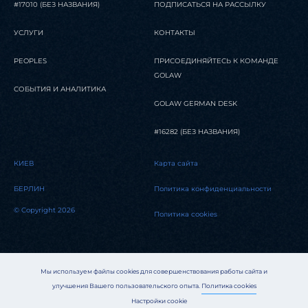
#17010 (БЕЗ НАЗВАНИЯ)
ПОДПИСАТЬСЯ НА РАССЫЛКУ
УСЛУГИ
КОНТАКТЫ
PEOPLES
ПРИСОЕДИНЯЙТЕСЬ К КОМАНДЕ
GOLAW
СОБЫТИЯ И АНАЛИТИКА
GOLAW GERMAN DESK
#16282 (БЕЗ НАЗВАНИЯ)
КИЕВ
Карта сайта
БЕРЛИН
Политика конфиденциальности
© Copyright 2026
Политика cookies
Мы используем файлы cookies для совершенствования работы сайта и
улучшения Вашего пользовательского опыта.
Политика cookies
Настройки cookie