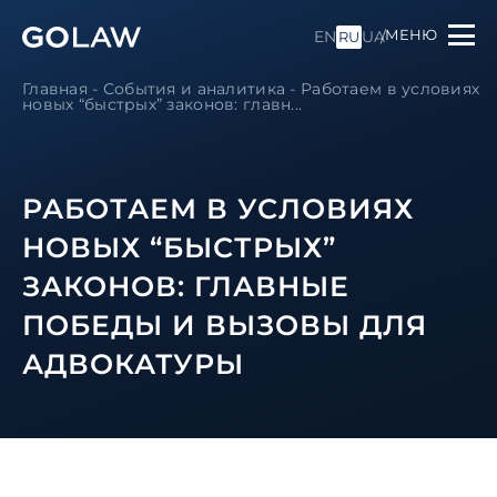
МЕНЮ
EN
UA
RU
Главная
-
События и аналитика
-
Работаем в условиях
новых “быстрых” законов: главн...
РАБОТАЕМ В УСЛОВИЯХ
НОВЫХ “БЫСТРЫХ”
ЗАКОНОВ: ГЛАВНЫЕ
ПОБЕДЫ И ВЫЗОВЫ ДЛЯ
АДВОКАТУРЫ