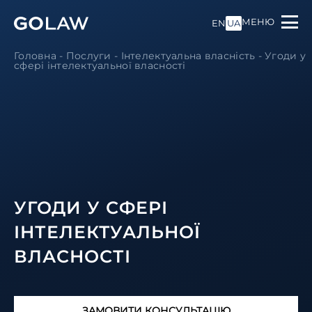
МЕНЮ
EN
UA
Головна
-
Послуги
-
Інтелектуальна власність
-
Угоди у
сфері інтелектуальної власності
УГОДИ У СФЕРІ
ІНТЕЛЕКТУАЛЬНОЇ
ВЛАСНОСТІ
ЗАМОВИТИ КОНСУЛЬТАЦІЮ