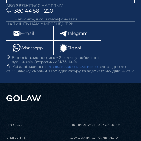
АБО ЗВ'ЯЖІТЬСЯ НАПРЯМУ:
+380 44 581 1220
Натисніть, щоб зателефонувати
НАПИШІТЬ НАМ У МЕСЕНДЖЕРІ:
E-mail
Telegram
Whatsapp
Signal
Відповідаємо протягом 2 годин у робочі дні
вул. Князів Острозьких 31/33, Київ
Усі дані захищені
адвокатською таємницею
відповідно до
ст.22 Закону України "Про адвокатуру та адвокатську діяльність"
ПРО НАС
ПІДПИСАТИСЯ НА РОЗСИЛКУ
ВИЗНАННЯ
ЗАМОВИТИ КОНСУЛЬТАЦІЮ