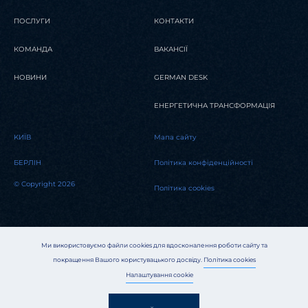
ПОСЛУГИ
КОНТАКТИ
КОМАНДА
ВАКАНСІЇ
НОВИНИ
GERMAN DESK
ЕНЕРГЕТИЧНА ТРАНСФОРМАЦІЯ
KИЇВ
Мапа сайту
БЕРЛІН
Політика конфіденційності
© Copyright 2026
Політика cookies
Ми використовуємо файли cookies для вдосконалення роботи сайту та
покращення Вашого користувацького досвіду.
Політика cookies
Налаштування cookie