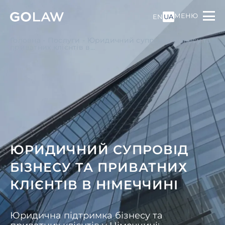
МЕНЮ
EN
UA
Головна
-
Послуги
-
Юридичний супровід бізнесу та
приватних клієнтів в...
ЮРИДИЧНИЙ СУПРОВІД
БІЗНЕСУ ТА ПРИВАТНИХ
КЛІЄНТІВ В НІМЕЧЧИНІ
Юридична підтримка бізнесу та