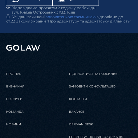
Відповідаємо протягом 2 годин у робочі дні
01 Січня 2026
Публікації
вул. Князів Острозьких 31/33, Київ
Усі дані захищені
адвокатською таємницею
відповідно до
Адвокатська таємниця в Україні:
24 Березня 2026
Юридичні
ст.22 Закону України "Про адвокатуру та адвокатську діяльність"
новини
що це, як захищає клієнта і що не
GOLAW визнана провідною
є таємницею
фірмою Європи за версією
Chambers & Partners￼
ЧИТАТИ
ПРО НАС
ПІДПИСАТИСЯ НА РОЗСИЛКУ
ЧИТАТИ
ВИЗНАННЯ
ЗАМОВИТИ КОНСУЛЬТАЦІЮ
ПОСЛУГИ
КОНТАКТИ
КОМАНДА
ВАКАНСІЇ
НОВИНИ
GERMAN DESK
ЕНЕРГЕТИЧНА ТРАНСФОРМАЦІЯ