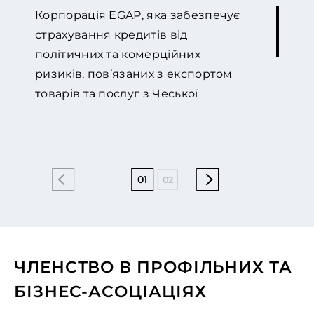
Корпорація EGAP, яка забезпечує
страхування кредитів від
політичних та комерційних
ризиків, пов’язаних з експортом
товарів та послуг з Чеської
Республіки, співпрацює з GOLAW
протягом довгого часу. З 2015 року
ми співпрацюємо дуже інтенсивно
та дійсно цінуємо прогресивний
01
02
04
05
06
07
підхід фірми до вирішення
складних юридичних питань щодо
стягнення заборгованості в
Україні. Адвокати GOLAW
ЧЛЕНСТВО В ПРОФІЛЬНИХ ТА
дотримуються бізнес-
БІЗНЕС-АСОЦІАЦІЯХ
орієнтованого підходу та завжди
обирають виграшну стратегію, що