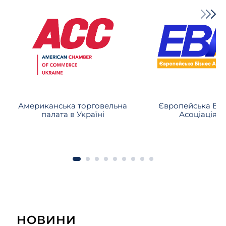
допомогло нашій компанії
ефективно вирішити всі питання.
Саме завдяки такому підходу, банк,
який є нашим клієнтом, звернув
стягнення на заставне майно, яке
було майже юридично втрачене
через ряд незаконних дій
Американська торговельна
Європейська Біз
боржника, та знаходиться на
палата в Україні
Асоціація
завершальному етапі повернення
значної суми заборгованості.
НОВИНИ