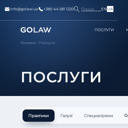
Пошук
info@golaw.ua
+380 44 581 1220
EN
UA
ПОСЛУГИ
Головна
-
Послуги
ПОСЛУГИ
G
Практики
Галузі
Спецнапрями