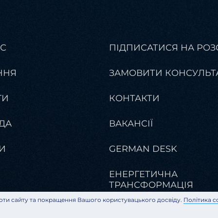
АС
ПІДПИСАТИСЯ НА РОЗ
ННЯ
ЗАМОВИТИ КОНСУЛЬТ
ГИ
КОНТАКТИ
ДА
ВАКАНСІЇ
И
GERMAN DESK
ЕНЕРГЕТИЧНА
ТРАНСФОРМАЦІЯ
ти сайту та покращення Вашого користувацького досвіду.
Політика c