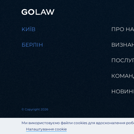
KИЇВ
ПРО Н
БЕРЛІН
ВИЗНА
ПОСЛУ
КОМАН
НОВИН
© Copyright 2026
Ми використовуємо файли cookies для вдосконалення робо
Налаштування cookie