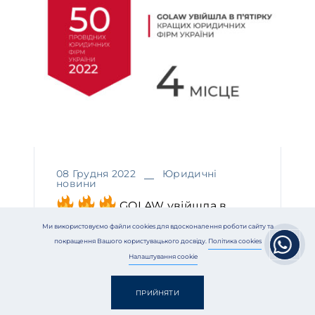
08 Грудня 2022
Юридичні
новини
GOLAW увійшла в
п’ятірку кращих юридичних фірм
Ми використовуємо файли cookies для вдосконалення роботи сайту та
покращення Вашого користувацького досвіду.
Політика cookies
України
Налаштування cookie
ПРИЙНЯТИ
ЧИТАТИ