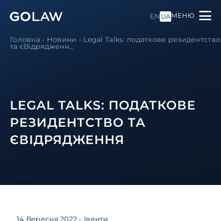
МЕНЮ
EN
UA
Головна
-
Новини
-
Legal Talks: податкове резидентство
та єВідрядженн...
LEGAL TALKS: ПОДАТКОВЕ
РЕЗИДЕНТСТВО ТА
ЄВІДРЯДЖЕННЯ
14 Вересня 2022
- Івенти