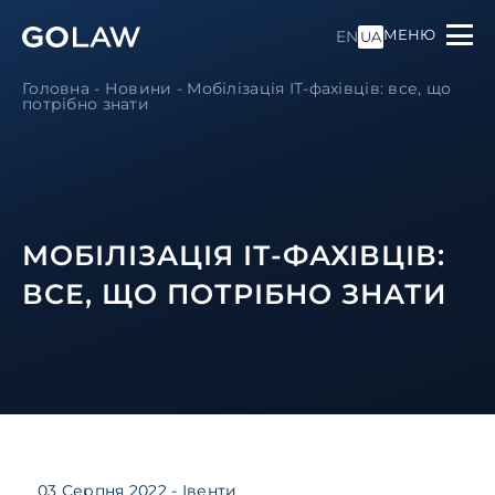
МЕНЮ
EN
UA
Головна
-
Новини
-
Мобілізація ІТ-фахівців: все, що
потрібно знати
МОБІЛІЗАЦІЯ ІТ-ФАХІВЦІВ:
ВСЕ, ЩО ПОТРІБНО ЗНАТИ
03 Серпня 2022
- Івенти