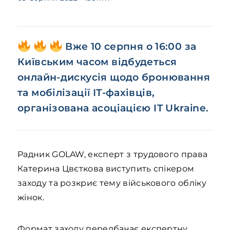
Вже 10 серпня о 16:00 за
Київським часом відбудеться
онлайн-дискусія щодо бронювання
та мобілізації ІТ-фахівців,
організована асоціацією IT Ukraine.
Радник GOLAW, експерт з трудового права
Катерина Цвєткова виступить спікером
заходу та розкриє тему військового обліку
жінок.
Формат заходу передбачає експертну