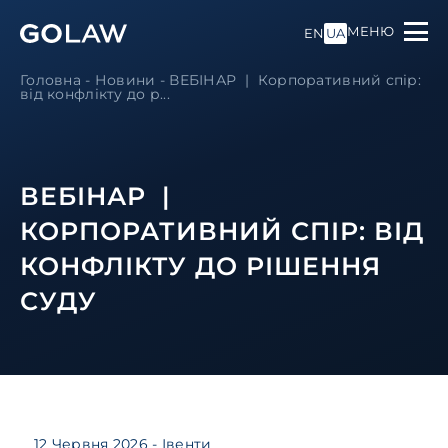
МЕНЮ
EN
UA
Головна
-
Новини
-
ВЕБІНАР | Корпоративний спір:
від конфлікту до р...
ВЕБІНАР |
КОРПОРАТИВНИЙ СПІР: ВІД
КОНФЛІКТУ ДО РІШЕННЯ
СУДУ
12 Червня 2026
- Івенти