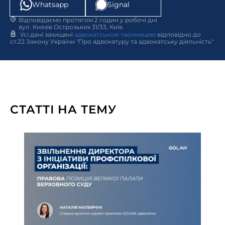
Whatsapp
Signal
Відповідаємо протягом 2 годин у робочі дні
вул. Князів Острозьких 31/33, Київ
Усі дані захищені
адвокатською таємницею
відповідно до
ст.22 Закону України "Про адвокатуру та адвокатську діяльність"
СТАТТІ НА ТЕМУ