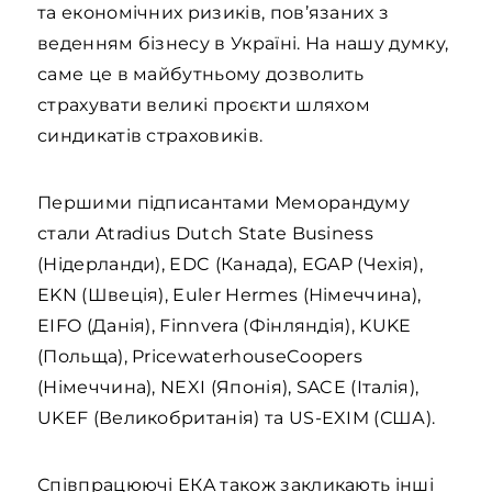
та економічних ризиків, пов’язаних з
веденням бізнесу в Україні. На нашу думку,
саме це в майбутньому дозволить
страхувати великі проєкти шляхом
синдикатів страховиків.
Першими підписантами Меморандуму
стали Atradius Dutch State Business
(Нідерланди), EDC (Канада), EGAP (Чехія),
EKN (Швеція), Euler Hermes (Німеччина),
EIFO (Данія), Finnvera (Фінляндія), KUKE
(Польща), PricewaterhouseCoopers
(Німеччина), NEXI (Японія), SACE (Італія),
UKEF (Великобританія) та US-EXIM (США).
Співпрацюючі EКA також закликають інші