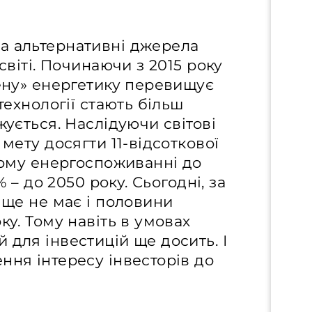
а альтернативні джерела
світі. Починаючи з 2015 року
лену» енергетику перевищує
технології стають більш
жується. Наслідуючи світові
 мету досягти 11-відсоткової
евому енергоспоживанні до
% – до 2050 року. Сьогодні, за
 ще не має і половини
ку. Тому навіть в умовах
 для інвестицій ще досить. І
ння інтересу інвесторів до