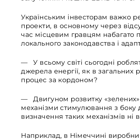
Українським інвесторам важко ре
проекти, в основному через відсу
час місцевим гравцям набагато 
локального законодавства і адапт
— У всьому світі сьогодні роблят
джерела енергії, як в загальних 
процес за кордоном?
— Двигуном розвитку «зелених» 
механізми стимулювання з боку 
визначення таких механізмів ні в 
Наприклад, в Німеччині виробниц