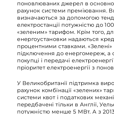
поновлюваних джерел в основно
рахунок системи преміювання. Ви
визначаються за допомогою тенд
електростанції потужністю до 10
«зеленим» тарифом. Крім того, дл
енергоустановки надаються кред
процентними ставками. «Зелені»
підключення до енергомереж, а
покупці і передачі електроенергі
пріоритет електроенергії з поно
У Великобританії підтримка виро
рахунок комбінації «зелених» тар
системи квот і податкових механі
передбачені тільки в Англії, Уель
потужністю менше 5 МВт. А з 201