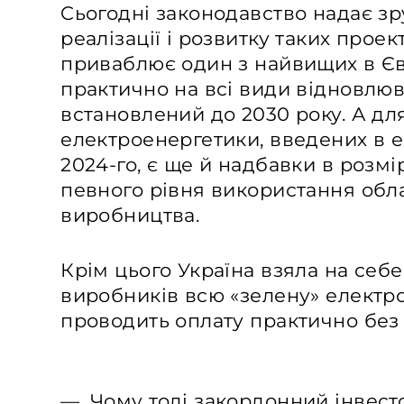
Cьогодні законодавство надає зр
реалізації і розвитку таких проек
приваблює один з найвищих в Єв
практично на всі види відновлюв
встановлений до 2030 року. А для
електроенергетики, введених в 
2024-го, є ще й надбавки в розмі
певного рівня використання обл
виробництва.
Крім цього Україна взяла на себе
виробників всю «зелену» електр
проводить оплату практично без
— Чому тоді закордонний інвест