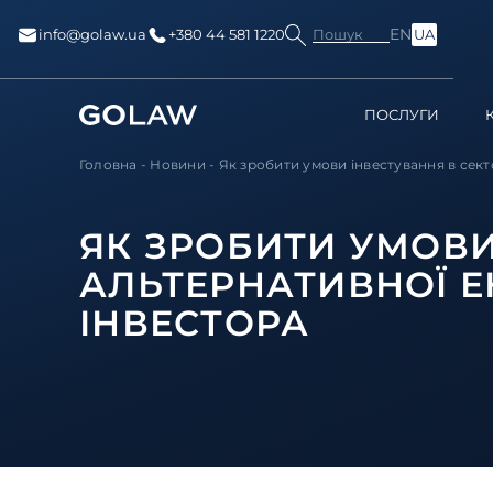
EN
Пошук
info@golaw.ua
+380 44 581 1220
UA
ПОСЛУГИ
Головна
-
Новини
-
Як зробити умови інвестування в секто
ЯК ЗРОБИТИ УМОВИ
АЛЬТЕРНАТИВНОЇ 
ІНВЕСТОРА