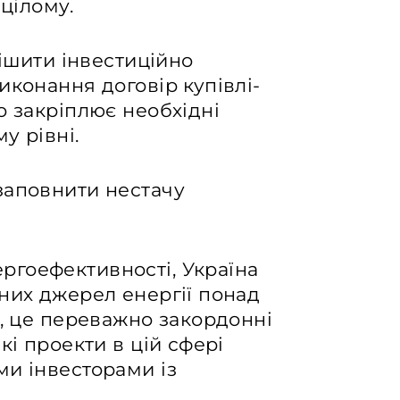
 цілому.
рішити інвестиційно
иконання договір купівлі-
о закріплює необхідні
у рівні.
заповнити нестачу
гоефективності, Україна
них джерел енергії понад
и, це переважно закордонні
кі проекти в цій сфері
ми інвесторами із