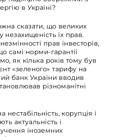
ергію в Україні?
ожна сказати, що великих
у незахищеність їх прав.
незмінності прав інвесторів,
що самі норми-гарантії
мо, як кілька років тому був
єнт «зеленого» тарифу на
ний банк України вводив
становлював різноманітні
на нестабільність, корупція і
ють актуальність і
лучення іноземних