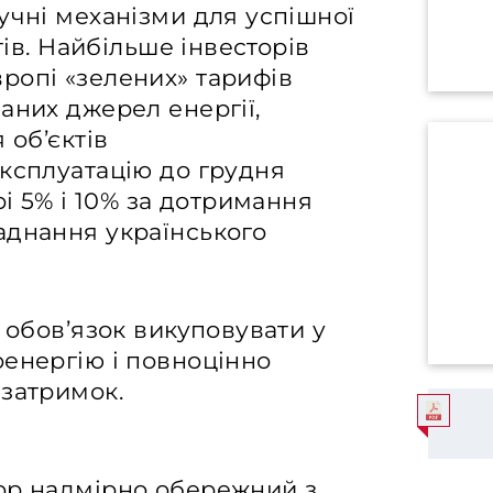
учні механізми для успішної
тів. Найбільше інвесторів
ропі «зелених» тарифів
аних джерел енергії,
 об’єктів
експлуатацію до грудня
рі 5% і 10% за дотримання
аднання українського
 обов’язок викуповувати у
оенергію і повноцінно
 затримок.
ор надмірно обережний з