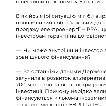
інвестицій в економіку України в
В якійсь мірі ситуацію міг би ви
привабливий і обов’язковий до в
продажу електроенергії – РРА, щ
інвесторам гарантії на договірном
— Чи може внутрішній інвестор 
зовнішнього фінансування?
— За останніми даними Держенер
залучила в розвиток альтернатив
700 млн євро за останні три рок
інвестиції. Причому нерідко вели
фінансуються кількома іноземни
залученням коштів EBRD та IFC.