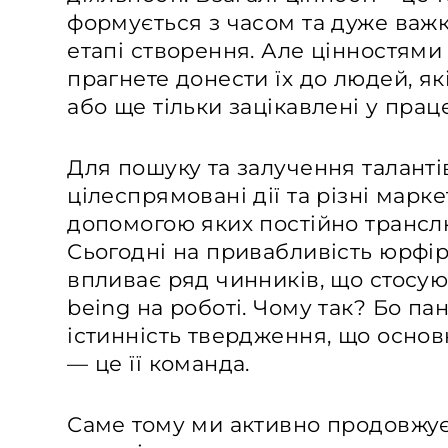
формується з часом та дуже важ
етапі створення. Але цінностями
прагнете донести їх до людей, я
або ще тільки зацікавлені у прац
Для пошуку та залучення таланті
цілеспрямовані дії та різні марке
допомогою яких постійно трансл
Сьогодні на привабливість юрфір
впливає ряд чинників, що стосуют
being на роботі. Чому так? Бо па
істинність твердження, що осно
— це її команда.
Саме тому ми активно продовжу