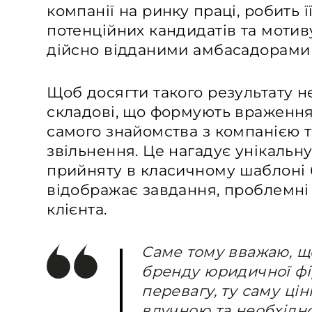
компанії на ринку праці, робить 
потенційних кандидатів та мотиву
дійсно відданими амбасадорами 
Щоб досягти такого результату н
складові, що формують враження 
самого знайомства з компанією 
звільнення. Це нагадує унікальну
прийняту в класичному шаблоні 
відображає завдання, проблемні 
клієнта.
Саме тому вважаю, щ
бренду юридичної фі
перевагу, ту саму ці
влучною та необхідно