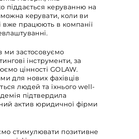
ко піддається керуванню на
 можна керувати, коли ви
кі вже працюють в компанії
евлаштуванні.
в ми застосовуємо
тингові інструменти, за
юємо цінності GOLAW.
ми для нових фахівців
ься людей та їxнього well-
ндемія підтвердила
вний актив юридичної фірми
ємо стимулювати позитивне