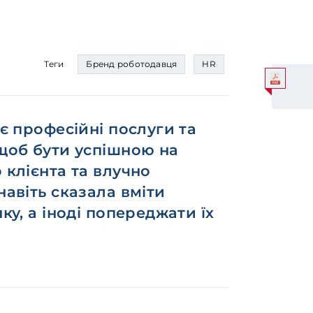
Теги
Бренд роботодавця
HR
ає професійні послуги та
 щоб бути успішною на
 клієнта та влучно
навіть сказала вміти
ку, а іноді попереджати їх