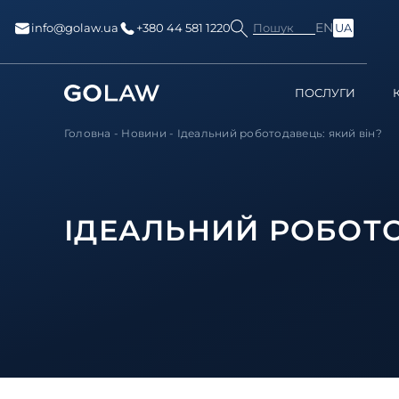
EN
Пошук
info@golaw.ua
+380 44 581 1220
UA
ПОСЛУГИ
Головна
-
Новини
-
Ідеальний роботодавець: який він?
ІДЕАЛЬНИЙ РОБОТО