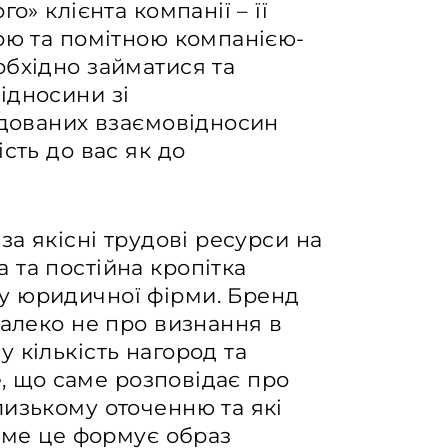
о» клієнта компанії – її
ою та помітною компанією-
обхідно займатися та
ідносини зі
удованих взаємовідносин
сть до вас як до
за якісні трудові ресурси на
 та постійна кропітка
у юридичної фірми. Бренд
далеко не про визнання в
 кількість нагород та
те, що саме розповідає про
лизькому оточенню та які
Саме це формує образ