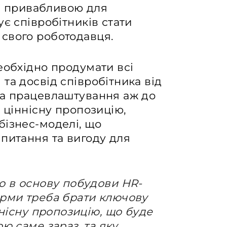
її привабливою для
є співробітників стати
свого роботодавця.
еобхідно продумати всі
та досвід співробітника від
та працевлаштування аж до
 ціннісну пропозицію,
бізнес-моделі, що
питання та вигоду для
о в основу побудови HR-
рми треба брати ключову
ннісну пропозицію, що буде
ю саме зараз, та яку