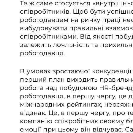
Те ж саме стосується «внутрішньог
співробітників. Щоб бути успішн
роботодавцем на ринку праці не
вибудовувати правильні взаємов
співробітниками. Від якості поб
залежить лояльність та прихильні
роботодавця.
В умовах зростаючої конкуренції 
перший план виходить правильна
робота над побудовою HR-бренд
роботодавця, в першу чергу, це 
міжнародних рейтингах, неосяжну
відзнак. Це, в першу чергу, про 
компанію співробітник своєму б
емоції при цьому він відчуває. 