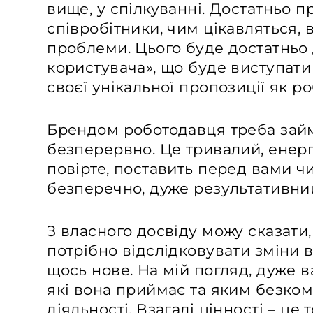
вище, у спілкуванні. Достатньо п
співробітники, чим цікавляться,
проблеми. Цього буде достатньо
користувача», що буде виступати
своєї унікальної пропозиції як р
Брендом роботодавця треба займ
безперервно. Це тривалий, енерг
повірте, поставить перед вами чи
безперечно, дуже результативний
З власного досвіду можу сказат
потрібно відслідковувати зміни 
щось нове. На мій погляд, дуже в
які вона приймає та яким безком
діяльності. Взагалі цінності – це 