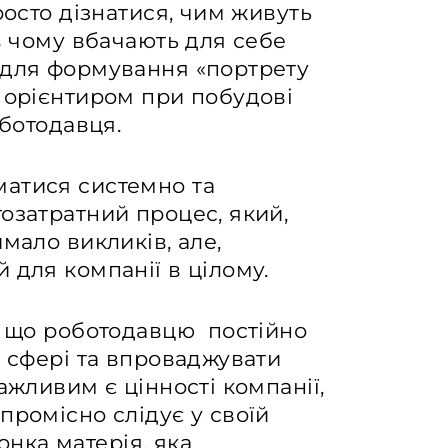
росто дізнатися, чим живуть
 в чому вбачають для себе
 для формування «портрету
 орієнтиром при побудові
оботодавця.
атися системно та
озатратний процес, який,
мало викликів, але,
 для компанії в цілому.
и, що роботодавцю постійно
в сфері та впроваджувати
ажливим є цінності компанії,
промісно слідує у своїй
тонка матерія, яка