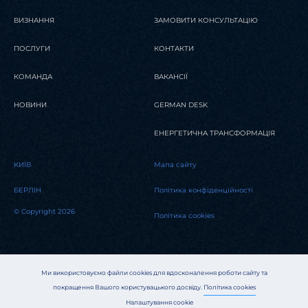
ВИЗНАННЯ
ЗАМОВИТИ КОНСУЛЬТАЦІЮ
ПОСЛУГИ
КОНТАКТИ
КОМАНДА
ВАКАНСІЇ
НОВИНИ
GERMAN DESK
ЕНЕРГЕТИЧНА ТРАНСФОРМАЦІЯ
KИЇВ
Мапа сайту
БЕРЛІН
Політика конфіденційності
© Copyright 2026
Політика cookies
Ми використовуємо файли cookies для вдосконалення роботи сайту та
покращення Вашого користувацького досвіду.
Політика cookies
Налаштування cookie