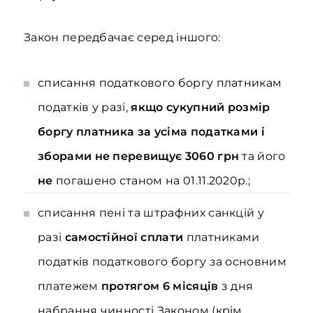
Закон передбачає серед іншого:
списання податкового боргу платникам
податків у разі,
якщо сукупний розмір
боргу платника за усіма податками і
зборами не перевищує 3060 грн
та його
не
погашено станом на 01.11.2020р.;
списання пені та штрафних санкцій у
разі
самостійної сплати
платниками
податків податкового боргу за основним
платежем
протягом 6 місяців
з дня
набрання чинності Законом (крім