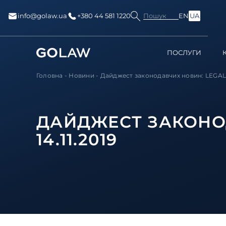
Пошук
info@golaw.ua
+380 44 581 1220
EN
UA
ПОСЛУГИ
Головна
-
Новини
-
Дайджест законодавчих новин: LEGAL H
ДАЙДЖЕСТ ЗАКОНОД
14.11.2019