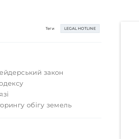
Теги
LEGAL HOTLINE
рейдерський закон
кодексу
язі
орингу обігу земель