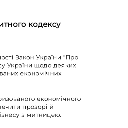
итного кодексу
ності Закон України “Про
су України щодо деяких
ваних економічних
оризованого економічного
печити прозорі й
ізнесу з митницею.