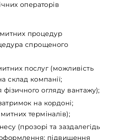
чних операторів
митних процедур
оцедура спрощеного
митних послуг (можливість
а склад компанії;
фізичного огляду вантажу);
атримок на кордоні;
митних терміналів);
есу (прозорі та заздалегідь
 оформлення; підвищення