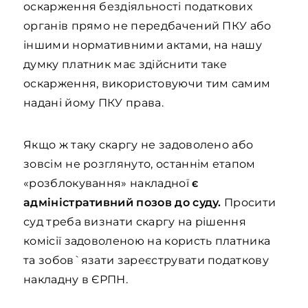
оскарження бездіяльності податкових
органів прямо не передбачений ПКУ або
іншими нормативними актами, на нашу
думку платник має здійснити таке
оскарження, використовуючи тим самим
надані йому ПКУ права.
Якщо ж таку скаргу не задоволено або
зовсім не розглянуто, останнім етапом
«розблокування» накладної
є
адміністративний позов до суду.
Просити
суд треба визнати скаргу на рішення
комісії задоволеною на користь платника
та зобов`язати зареєструвати податкову
накладну в ЄРПН.