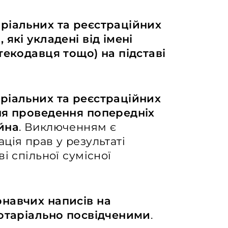
ріальних та реєстраційних
які укладені від імені
текодавця тощо) на підставі
ріальних та реєстраційних
ня проведення попередніх
йна
. Виключенням є
ція прав у результаті
і спільної сумісної
навчих написів на
нотаріально посвідченими
.