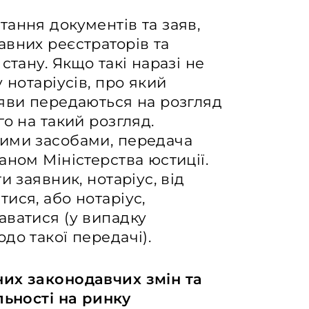
ання документів та заяв,
вних реєстраторів та
стану. Якщо такі наразі не
 нотаріусів, про який
аяви передаються на розгляд
о на такий розгляд.
ими засобами, передача
аном Міністерства юстиції.
и заявник, нотаріус, від
ися, або нотаріус,
аватися (у випадку
до такої передачі).
них законодавчих змін та
льності на ринку