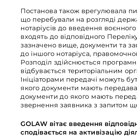
Постанова також врегулювала пит
що перебували на розгляді держа
нотаріусів до введення воєнного 
входять до відповідного Переліку
зазначено вище, документи та з
до іншого нотаріуса, правомочног
Розподіл здійснюється програмн
відбувається територіальним орг
Ініціаторами передачі можуть бут
якого документи мають передават
документи до якого мають перед
звернення заявника з запитом що
GOLAW вітає введення відповід
сподівається на активізацію дія