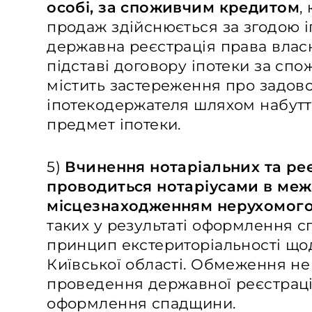
особі, за споживчим кредитом
,
продаж здійснюється за згодою і
державна реєстрація права влас
підставі договору іпотеки за сп
містить застереження про задов
іпотекодержателя шляхом набутт
предмет іпотеки.
5)
Вчинення нотаріальних та ре
проводиться нотаріусами в межа
місцезнаходженням нерухомог
таких у результаті оформлення с
принцип екстериторіальності щод
Київської області. Обмеження не
проведення державної реєстрації
оформлення спадщини.