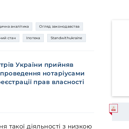
ична аналітика
Огляд законодавства
ний стан
Іпотека
Standwithukraine
істрів України прийняв
 проведення нотаріусами
еєстрації прав власності
 такої діяльності з низкою