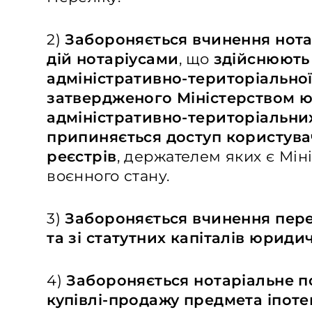
2)
Забороняється вчинення нота
дій нотаріусами
, що
здійснюють 
адміністративно-територіальної
затвердженого Міністерством юс
адміністративно-територіальни
припиняється доступ користува
реєстрів
, держателем яких є Міні
воєнного стану.
3)
Забороняється вчинення пере
та
зі
статутних капіталів юриди
4)
Забороняється нотаріальне п
купівлі-продажу предмета іпоте