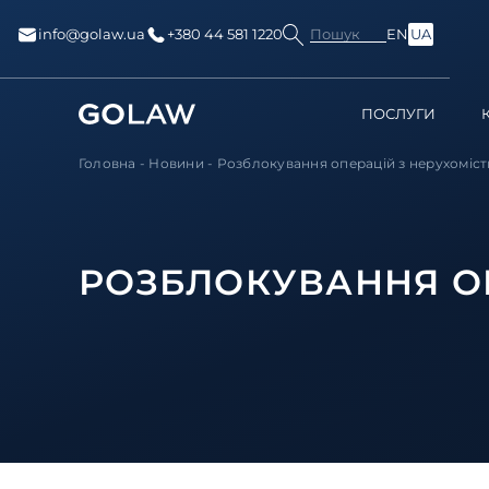
Пошук
info@golaw.ua
+380 44 581 1220
EN
UA
ПОСЛУГИ
Головна
-
Новини
-
Розблокування операцій з нерухоміс
РОЗБЛОКУВАННЯ О