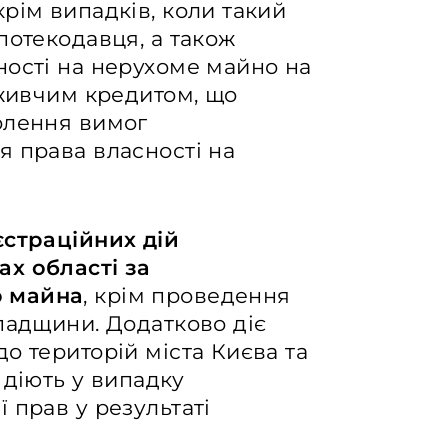
 крім випадків, коли такий
потекодавця, а також
ності на нерухоме майно на
оживчим кредитом, що
олення вимог
я права власності на
єстраційних дій
х області за
о майна
, крім проведення
падщини. Додатково діє
о територій міста Києва та
 діють у випадку
 прав у результаті