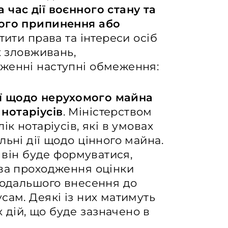
 час дії воєнного стану та
його припинення або
тити права та інтереси осіб
х зловживань,
женні наступні обмеження:
дії щодо нерухомого майна
нотаріусів
. Міністерством
ік нотаріусів, які в умовах
ьні дії щодо цінного майна.
х він буде формуватися,
ива проходження оцінки
подальшого внесення до
сам. Деякі із них матимуть
дій, що буде зазначено в