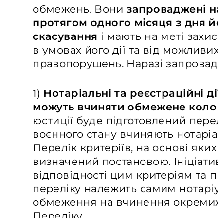
обмежень. Вони
запроваджені на
протягом одного місяця з дня 
скасування
і мають на меті захис
в умовах його дії та від можливи
правопорушень. Наразі запровад
1)
Нотаріальні та реєстраційні 
можуть вчиняти обмежене коло 
юстиції буде підготовлений перел
воєнного стану вчиняють нотаріал
Перелік критеріїв, на основі яки
визначений постановою. Ініціат
відповідності цим критеріям та 
переліку належить самим нотаріу
обмеження на вчинення окремих 
Переліку.