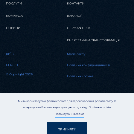
ПОСЛУГИ
КОНТАКТИ
КОМАНДА
ВАКАНСІЇ
НОВИНИ
GERMAN DESK
ЕНЕРГЕТИЧНА ТРАНСФОРМАЦІЯ
KИЇВ
Мапа сайту
БЕРЛІН
Політика конфіденційності
© Copyright 2026
Політика cookies
Ми використовуємо файли cookies для вдосконалення роботи сайту та
покращення Вашого користувацького досвіду.
Політика cookies
Налаштування cookie
ПРИЙНЯТИ