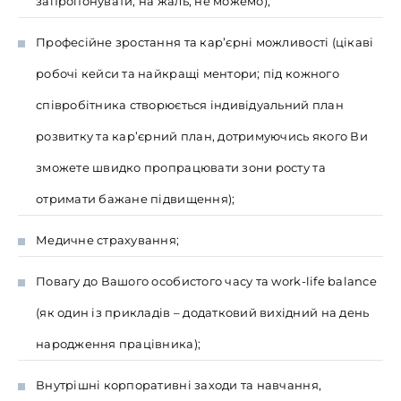
запропонувати, на жаль, не можемо);
Професійне зростання та кар’єрні можливості (цікаві
робочі кейси та найкращі ментори; під кожного
співробітника створюється індивідуальний план
розвитку та кар’єрний план, дотримуючись якого Ви
зможете швидко пропрацювати зони росту та
отримати бажане підвищення);
Медичне страхування;
Повагу до Вашого особистого часу та work-life balance
(як один із прикладів – додатковий вихідний на день
народження працівника);
Внутрішні корпоративні заходи та навчання,