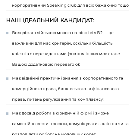
корпоративний Speaking club для всіх бажаючих тощо
НАШ ІДЕАЛЬНИЙ КАНДИДАТ:
Володіє англійською мовою на рівні від В2 — це
важливий для нас критерій, оскільки більшість
клієнтів є нерезидентами (знання інших мов стане
Вашою додатковою перевагою);
Має відмінні практичні знання з корпоративного та
комерційного права, банківського та фінансового
права, питань регулювання та комплаєнсу;
Має досвід роботи в юридичній фірмі і зможе
самостійно вести проєкти, комунікувати з клієнтами та
розподіляти роботу на молодших колег;