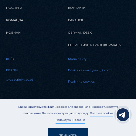
ПОСЛУГИ
КОНТАКТИ
КОМАНДА
ВАКАНСІЇ
НОВИНИ
GERMAN DESK
ЕНЕРГЕТИЧНА ТРАНСФОРМАЦІЯ
KИЇВ
Мапа сайту
БЕРЛІН
Політика конфіденційності
© Copyright 2026
Політика cookies
Ми використовуємо файли cookies для вдосконалення роботи сайту та
покращення Вашого користувацького досвіду.
Політика cookies
Налаштування cookie
ПРИЙНЯТИ