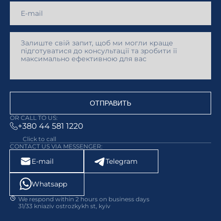
ОТПРАВИТЬ
OR CALL TO US:
+380 44 581 1220
Click to call
CONTACT US VIA MESSENGER:
E-mail
Telegram
Whatsapp
We respond within 2 hours on business days
31/33 kniaziv ostrozkykh st, kyiv