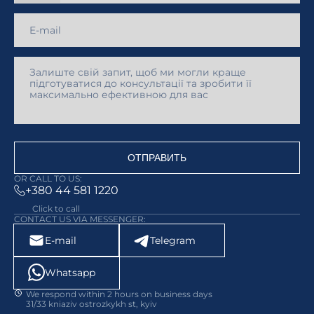
ОТПРАВИТЬ
OR CALL TO US:
+380 44 581 1220
Click to call
CONTACT US VIA MESSENGER:
E-mail
Telegram
Whatsapp
We respond within 2 hours on business days
31/33 kniaziv ostrozkykh st, kyiv