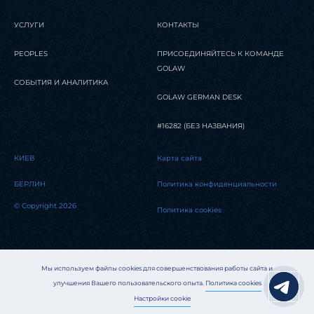
УСЛУГИ
КОНТАКТЫ
PEOPLES
ПРИСОЕДИНЯЙТЕСЬ К КОМАНДЕ
GOLAW
СОБЫТИЯ И АНАЛИТИКА
GOLAW GERMAN DESK
#16282 (БЕЗ НАЗВАНИЯ)
КИЕВ
Карта сайта
БЕРЛИН
Политика конфиденциальности
© Copyright 2026
Политика cookies
Мы используем файлы cookies для совершенствования работы сайта и
улучшения Вашего пользовательского опыта.
Политика cookies
Настройки cookie