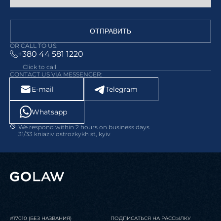
ОТПРАВИТЬ
OR CALL TO US:
+380 44 581 1220
Click to call
CONTACT US VIA MESSENGER:
E-mail
Telegram
Whatsapp
We respond within 2 hours on business days
31/33 kniaziv ostrozkykh st, kyiv
#17010 (БЕЗ НАЗВАНИЯ)
ПОДПИСАТЬСЯ НА РАССЫЛКУ