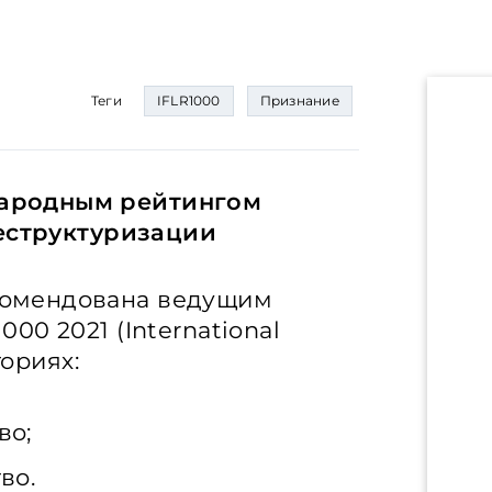
Теги
IFLR1000
Признание
ародным рейтингом
реструктуризации
омендована ведущим
0 2021 (International
гориях:
во;
во.