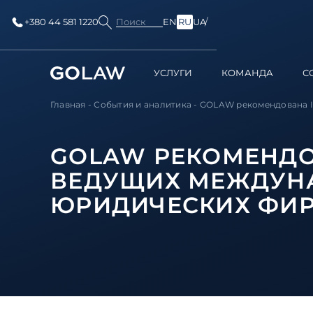
Поиск
+380 44 581 1220
EN
RU
UA
УСЛУГИ
КОМАНДА
С
Главная
-
События и аналитика
-
GOLAW рекомендована IF
GOLAW РЕКОМЕНДОВ
ВЕДУЩИХ МЕЖДУН
ЮРИДИЧЕСКИХ ФИ