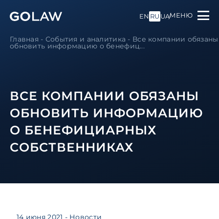
МЕНЮ
EN
RU
UA
Главная
-
События и аналитика
-
Все компании обязаны
обновить информацию о бенефиц...
ВСЕ КОМПАНИИ ОБЯЗАНЫ
ОБНОВИТЬ ИНФОРМАЦИЮ
О БЕНЕФИЦИАРНЫХ
СОБСТВЕННИКАХ
14 июня 2021
- Новости