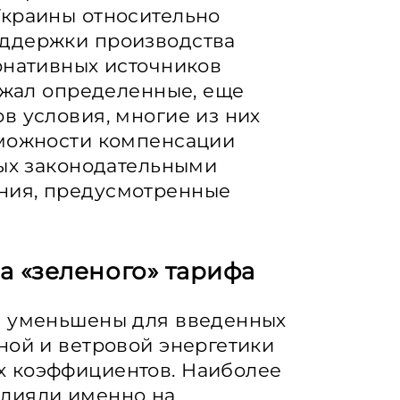
Украины относительно
оддержки производства
рнативных источников
ержал определенные, еще
в условия, многие из них
зможности компенсации
ных законодательными
ния, предусмотренные
 «зеленого» тарифа
и уменьшены для введенных
ной и ветровой энергетики
х коэффициентов. Наиболее
лияли именно на