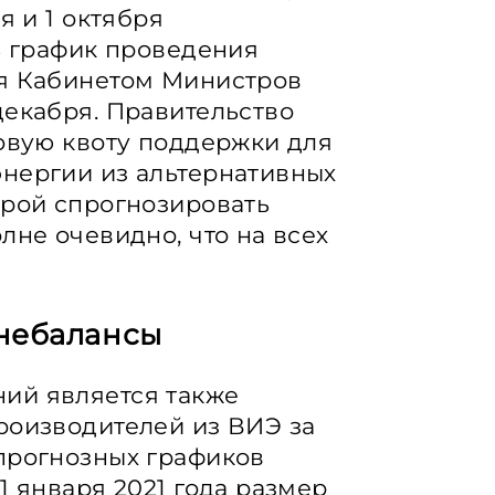
я и 1 октября
рь график проведения
ся Кабинетом Министров
декабря. Правительство
довую квоту поддержки для
энергии из альтернативных
орой спрогнозировать
лне очевидно, что на всех
 небалансы
ий является также
роизводителей из ВИЭ за
прогнозных графиков
1 января 2021 года размер