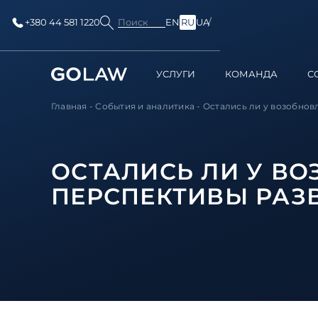
Поиск
+380 44 581 1220
EN
RU
UA
УСЛУГИ
КОМАНДА
С
Главная
-
События и аналитика
-
Остались ли у возобновл
ОСТАЛИСЬ ЛИ У В
ПЕРСПЕКТИВЫ РАЗВ