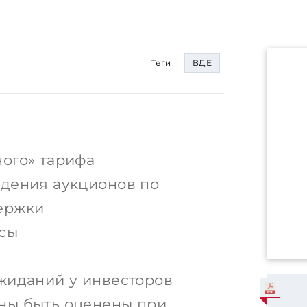
Теги
ВДЕ
ого» тарифа
дения аукционов по
ержки
нсы
жиданий у инвесторов
ны быть оценены при