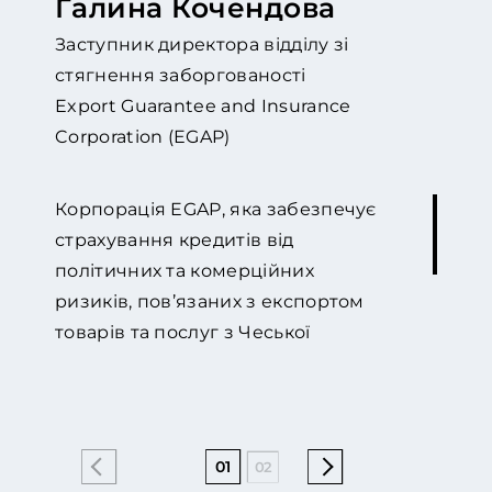
Галина Кочендова
Заступник директора відділу зі
стягнення заборгованості
Export Guarantee and Insurance
Corporation (EGAP)
Корпорація EGAP, яка забезпечує
страхування кредитів від
політичних та комерційних
ризиків, пов’язаних з експортом
товарів та послуг з Чеської
Республіки, співпрацює з GOLAW
протягом довгого часу. З 2015 року
ми співпрацюємо дуже інтенсивно
та дійсно цінуємо прогресивний
01
02
04
05
06
07
підхід фірми до вирішення