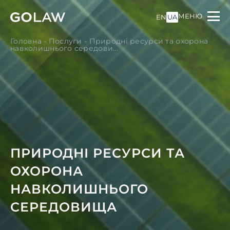
МЕНЮ
EN
UA
Головна
-
Послуги
-
Природні ресурси та охорона
навколишнього середови...
ПРИРОДНІ РЕСУРСИ ТА
ОХОРОНА
НАВКОЛИШНЬОГО
СЕРЕДОВИЩА