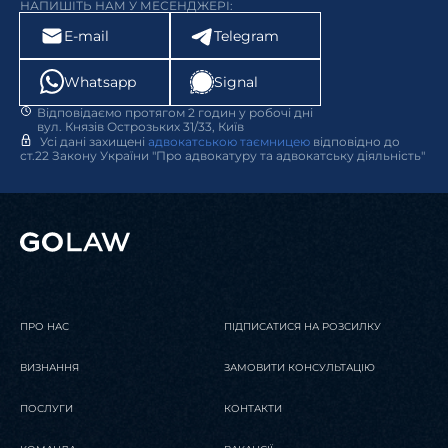
НАПИШІТЬ НАМ У МЕСЕНДЖЕРІ:
E-mail
Telegram
Whatsapp
Signal
Відповідаємо протягом 2 годин у робочі дні
вул. Князів Острозьких 31/33, Київ
Усі дані захищені
адвокатською таємницею
відповідно до
ст.22 Закону України "Про адвокатуру та адвокатську діяльність"
ПРО НАС
ПІДПИСАТИСЯ НА РОЗСИЛКУ
ВИЗНАННЯ
ЗАМОВИТИ КОНСУЛЬТАЦІЮ
ПОСЛУГИ
КОНТАКТИ