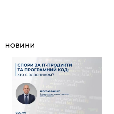
та управління ризиками
Корпоративне право та M&A
Кримінальне право
Розробка та впровадження системи
безпеки
НОВИНИ
Трудове право
Природні ресурси та охорона
навколишнього середовища
Взаємодія з державними органами
(GR)
Відновлення платоспроможності та
банкрутство
Інтелектуальна власність