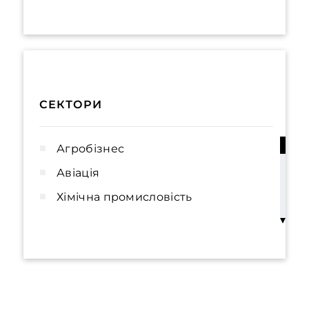
СЕКТОРИ
Агробізнес
Авіація
Хімічна промисловість
Будівництво та нерухомість
Охорона навколишнього середовища
та природні ресурси
Фінансові установи