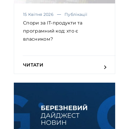
Міжнародна торгівля
15 Квітня 2026
Публікації
Судова практика
Спори за ІТ-продукти та
Послуги для власників бізнесу та
програмний код: хто є
приватних клієнтів
власником?￼
Реструктуризація та врегулювання
заборгованості
ЧИТАТИ
Податкове та митне право