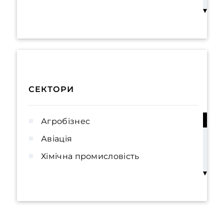
Відновлення платоспроможності та
банкрутство
Кримінальне право
Взаємодія з державними органами
(GR)
СЕКТОРИ
Реструктуризація та врегулювання
заборгованості
Агробізнес
Судова практика
Авіація
Послуги для власників бізнесу та
Хімічна промисловість
приватних клієнтів
Будівництво та нерухомість
Податкове та митне право
Охорона навколишнього середовища
та природні ресурси