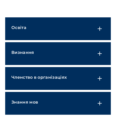
Фінансові установи
ІТ, Інформаційні технології та
штучний інтелект
Освіта
Виробництво та промисловість
Медіа, розваги, спорт та гемблінг
Охорона здоров'я та фармацевтика
Визнання
Роздрібна торгівля, FMCG та
електронна комерція
Транспорт і логістика
Членство в організаціях
Знання мов