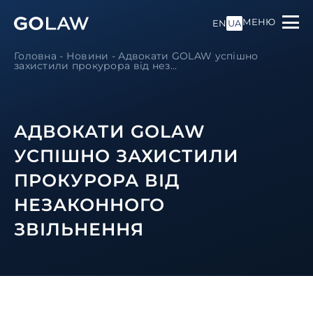
МЕНЮ
EN
UA
Головна
-
Новини
-
Адвокати GOLAW успішно
захистили прокурора від нез...
АДВОКАТИ GOLAW
УСПІШНО ЗАХИСТИЛИ
ПРОКУРОРА ВІД
НЕЗАКОННОГО
ЗВІЛЬНЕННЯ