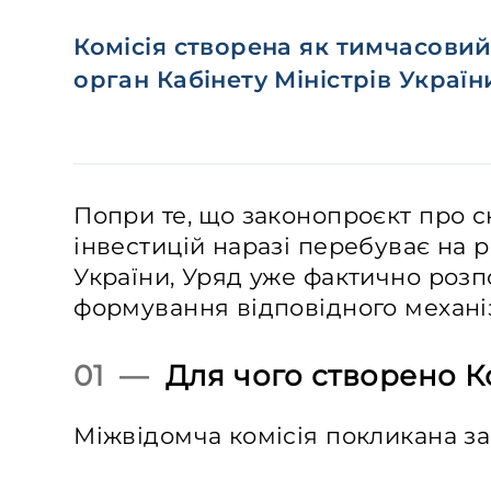
Комісія створена як тимчасови
орган Кабінету Міністрів Україн
Попри те, що законопроєкт про 
інвестицій наразі перебуває на 
України, Уряд уже фактично розп
формування відповідного механі
01 —
Для чого створено Ко
Міжвідомча комісія покликана з