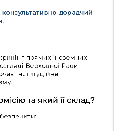
й консультативно-дорадчий
и.
скринінг прямих іноземних
розгляді Верховної Ради
очав інституційне
зму.
місію та який її склад?
абезпечити: