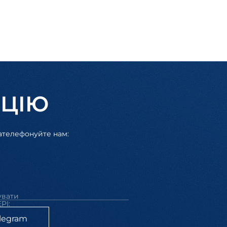
АЦІЮ
зателефонуйте нам:
увати
РІ:
legram