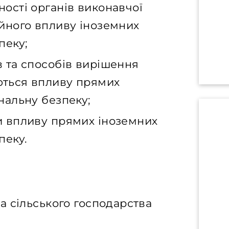
ності органів виконавчої
ійного впливу іноземних
пеку;
в та способів вирішення
ються впливу прямих
ональну безпеку;
и впливу прямих іноземних
пеку.
та сільського господарства