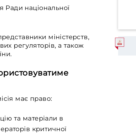
я Ради національної
представники міністерств,
вих регуляторів, а також
їни.
користовуватиме
ісія має право:
цію та матеріали в
ператорів критичної