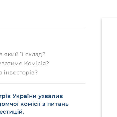
 який її склад?
уватиме Комісія?
а інвесторів?
стрів України ухвалив
омчої комісії з питань
естицій.