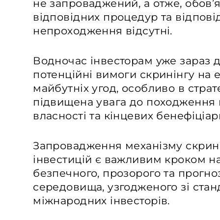
не запроваджений, а отже, обов
відповідних процедур та відповід
непроходження відсутні.
Водночас інвесторам уже зараз 
потенційні вимоги скринінгу на 
майбутніх угод, особливо в страт
підвищена увага до походження к
власності та кінцевих бенефіціар
Запровадження механізму скрин
інвестицій є важливим кроком н
безпечного, прозорого та прогно
середовища, узгодженого зі ста
міжнародних інвесторів.