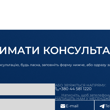
ИМАТИ КОНСУЛЬТ
ультацію, будь ласка, заповніть форму нижче, або одразу 
АБО ЗВ'ЯЖІТЬСЯ НАПРЯМУ:
+380 44 581 1220
Натисніть, щоб зателефон
НАПИШІТЬ НАМ У МЕСЕНДЖЕ
E-mail
Te