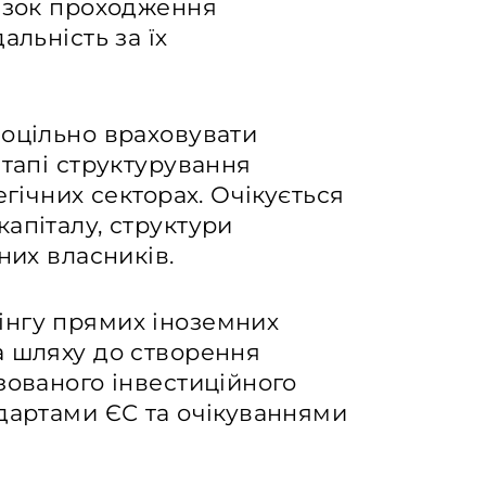
’язок проходження
альність за їх
доцільно враховувати
етапі структурування
егічних секторах. Очікується
апіталу, структури
них власників.
інгу прямих іноземних
а шляху до створення
зованого інвестиційного
ндартами ЄС та очікуваннями