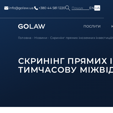
Пошук
info@golaw.ua
+380 44 581 1220
EN
UA
ПОСЛУГИ
Головна
-
Новини
-
Cкринінг прямих іноземних інвестицій:
CКРИНІНГ ПРЯМИХ 
ТИМЧАСОВУ МІЖВІ