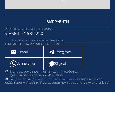
ВІДПРАВИТИ
АБО ЗВ'ЯЖІТЬСЯ НАПРЯМУ:
+380 44 581 1220
Натисніть, щоб зателефонувати
НАПИШІТЬ НАМ У МЕСЕНДЖЕРІ:
E-mail
Telegram
Whatsapp
Signal
Відповідаємо протягом 2 годин у робочі дні
вул. Князів Острозьких 31/33, Київ
Усі дані захищені
адвокатською таємницею
відповідно до
ст.22 Закону України "Про адвокатуру та адвокатську діяльність"