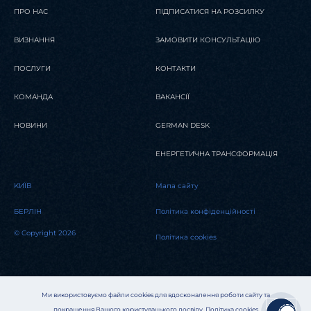
ПРО НАС
ПІДПИСАТИСЯ НА РОЗСИЛКУ
ВИЗНАННЯ
ЗАМОВИТИ КОНСУЛЬТАЦІЮ
ПОСЛУГИ
КОНТАКТИ
КОМАНДА
ВАКАНСІЇ
НОВИНИ
GERMAN DESK
ЕНЕРГЕТИЧНА ТРАНСФОРМАЦІЯ
KИЇВ
Мапа сайту
БЕРЛІН
Політика конфіденційності
© Copyright 2026
Політика cookies
Ми використовуємо файли cookies для вдосконалення роботи сайту та
покращення Вашого користувацького досвіду.
Політика cookies