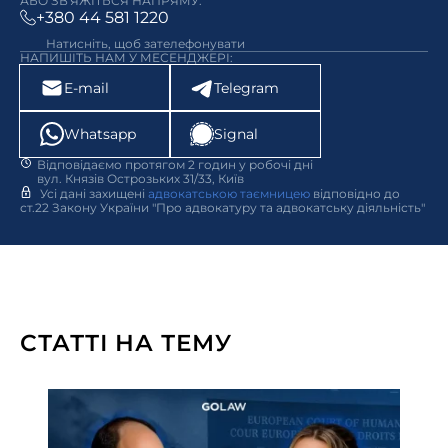
АБО ЗВ'ЯЖІТЬСЯ НАПРЯМУ:
+380 44 581 1220
Натисніть, щоб зателефонувати
НАПИШІТЬ НАМ У МЕСЕНДЖЕРІ:
E-mail
Telegram
Whatsapp
Signal
Відповідаємо протягом 2 годин у робочі дні
вул. Князів Острозьких 31/33, Київ
Усі дані захищені
адвокатською таємницею
відповідно до
ст.22 Закону України "Про адвокатуру та адвокатську діяльність"
СТАТТІ НА ТЕМУ