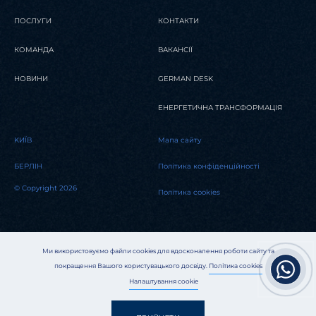
ПОСЛУГИ
КОНТАКТИ
КОМАНДА
ВАКАНСІЇ
НОВИНИ
GERMAN DESK
ЕНЕРГЕТИЧНА ТРАНСФОРМАЦІЯ
KИЇВ
Мапа сайту
БЕРЛІН
Політика конфіденційності
© Copyright 2026
Політика cookies
Ми використовуємо файли cookies для вдосконалення роботи сайту та
покращення Вашого користувацького досвіду.
Політика cookies
Налаштування cookie