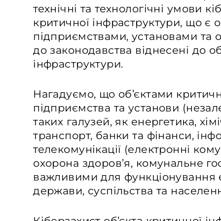
технічні та технологічні умови кі
критичної інфраструктури, що є 
підприємствами, установами та о
до законодавства віднесені до об
інфраструктури.
Нагадуємо, що об’єктами критичн
підприємства та установи (незал
таких галузей, як енергетика, хім
транспорт, банки та фінанси, інфо
телекомунікації (електронні кому
охорона здоров’я, комунальне го
важливими для функціонування е
держави, суспільства та населен
Кіберзахист об’єкта критичної і