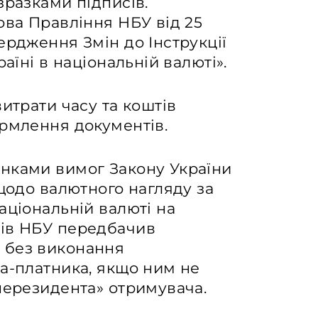
зразками підписів.
ова Правління НБУ від 25
ердження Змін до Інструкції
аїні в національній валюті».
итрати часу та коштів
ормлення документів.
нками вимог Закону України
 щодо валютного нагляду за
аціональній валюті на
тів НБУ передбачив
 без виконання
а-платника, якщо ним не
нерезидента» отримувача.