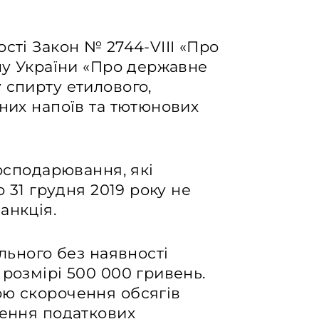
сті Закон № 2744-VIII «Про
ону України «Про державне
 спирту етилового,
ьних напоїв та тютюнових
господарювання, які
о 31 грудня 2019 року не
анкція.
ального без наявності
 розмірі 500 000 гривень.
ою скорочення обсягів
шення податкових