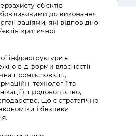
берзахисту об’єктів
обов’язковими до виконання
рганізаціями, які відповідно
’єктів критичної
ої інфраструктури є
ежно від форми власності)
ічна промисловість,
рмаційні технології та
нікації), продовольство,
сподарство, що є стратегічно
кономіки і безпеки
ня.
нфраструктури