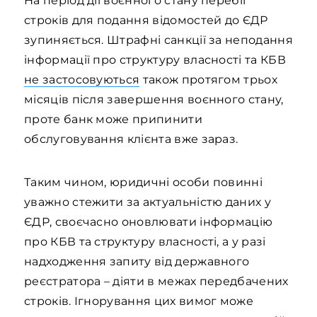
На період дії воєнного стану перебіг
строків для подання відомостей до ЄДР
зупиняється. Штрафні санкції за неподання
інформації про структуру власності та КБВ
не застосовуються
також протягом трьох
місяців після завершення воєнного стану,
проте банк може припинити
обслуговування клієнта вже зараз.
Таким чином, юридичні особи повинні
уважно стежити за актуальністю даних у
ЄДР, своєчасно оновлювати інформацію
про КБВ та структуру власності, а у разі
надходження запиту від державного
реєстратора – діяти в межах передбачених
строків. Ігнорування цих вимог може