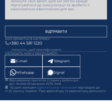
ВІДПРАВИТИ
АБО ЗВ'ЯЖІТЬСЯ НАПРЯМУ:
+380 44 581 1220
Натисніть, щоб зателефонувати
НАПИШІТЬ НАМ У МЕСЕНДЖЕРІ:
E-mail
Telegram
Whatsapp
Signal
Відповідаємо протягом 2 годин у робочі дні
вул. Князів Острозьких 31/33, Київ
Усі дані захищені
адвокатською таємницею
відповідно до
ст.22 Закону України "Про адвокатуру та адвокатську діяльність"