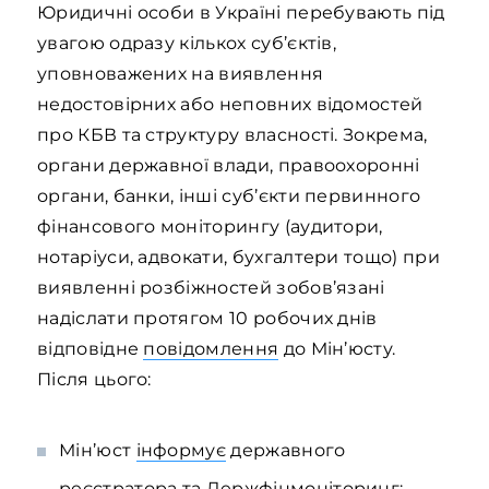
Юридичні особи в Україні перебувають під
увагою одразу кількох суб’єктів,
уповноважених на виявлення
недостовірних або неповних відомостей
про КБВ та структуру власності. Зокрема,
органи державної влади, правоохоронні
органи, банки, інші суб’єкти первинного
фінансового моніторингу (аудитори,
нотаріуси, адвокати, бухгалтери тощо) при
виявленні розбіжностей зобов’язані
надіслати протягом 10 робочих днів
відповідне
повідомлення
до Мін’юсту.
Після цього:
Мін’юст
інформує
державного
реєстратора та Держфінмоніторинг;