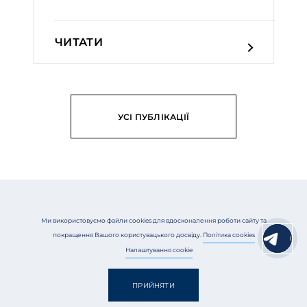
ЧИТАТИ
УСІ ПУБЛІКАЦІЇ
Ми використовуємо файли cookies для вдосконалення роботи сайту та
покращення Вашого користувацького досвіду.
Політика cookies
Налаштування cookie
ПІДПИШІТЬСЯ, АБИ ЗНАТИ
БІЛЬШЕ
ПРИЙНЯТИ