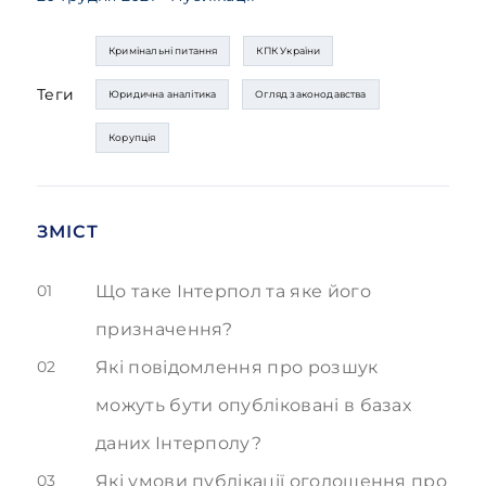
Кримінальні питання
КПК України
Теги
Юридична аналітика
Огляд законодавства
Корупція
ЗМІСТ
01
Що таке Інтерпол та яке його
призначення?
02
Які повідомлення про розшук
можуть бути опубліковані в базах
даних Інтерполу?
03
Які умови публікації оголошення про