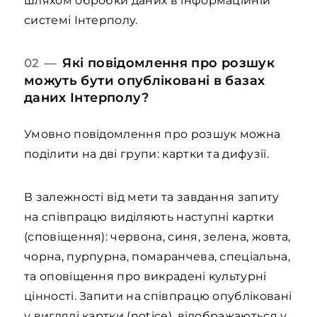
шляхом обробки даних в інформаційній
системі Інтерполу.
Які повідомлення про розшук
02 —
можуть бути опубліковані в базах
даних Інтерполу?
Умовно повідомлення про розшук можна
поділити на дві групи: картки та дифузії.
В залежності від мети та завдання запиту
на співпрацю виділяють наступні картки
(сповіщення): червона, синя, зелена, жовта,
чорна, пурпурна, помаранчева, спеціальна,
та оповіщення про викрадені культурні
цінності. Запити на співпрацю опубліковані
у вигляді картки (notice), відображаються у