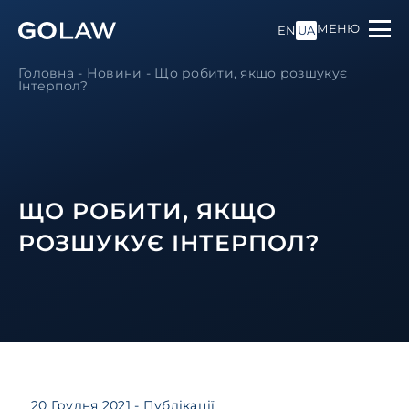
МЕНЮ
EN
UA
Головна
-
Новини
-
Що робити, якщо розшукує
Інтерпол?
ЩО РОБИТИ, ЯКЩО
РОЗШУКУЄ ІНТЕРПОЛ?
20 Грудня 2021
- Публікації