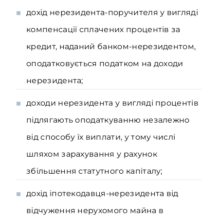
дохід нерезидента-поручителя у вигляді
компенсації сплачених процентів за
кредит, наданий банком-нерезидентом,
оподатковується податком на доходи
нерезидента;
доходи нерезидента у вигляді процентів
підлягають оподаткуванню незалежно
від способу їх виплати, у тому числі
шляхом зарахування у рахунок
збільшення статутного капіталу;
дохід іпотекодавця-нерезидента від
відчуження нерухомого майна в