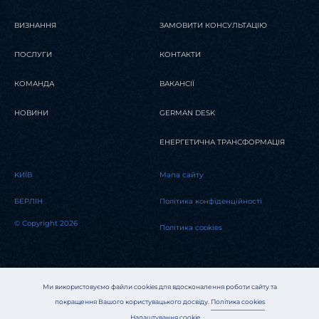
ВИЗНАННЯ
ЗАМОВИТИ КОНСУЛЬТАЦІЮ
ПОСЛУГИ
КОНТАКТИ
КОМАНДА
ВАКАНСІЇ
НОВИНИ
GERMAN DESK
ЕНЕРГЕТИЧНА ТРАНСФОРМАЦІЯ
KИЇВ
Мапа сайту
БЕРЛІН
Політика конфіденційності
© Copyright 2026
Політика cookies
Ми використовуємо файли cookies для вдосконалення роботи сайту та
покращення Вашого користувацького досвіду.
Політика cookies
Налаштування cookie