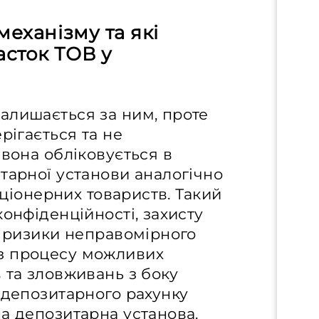
механізму та які
асток ТОВ у
алишається за ним, проте
рігається та не
 вона обліковується в
тарної установи аналогічно
кціонерних товариств. Такий
конфіденційності, захисту
є ризики неправомірного
з процесу можливих
 та зловживань з боку
 депозитарного рахунку
а депозитарна установа.