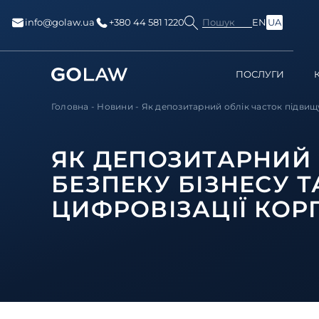
Пошук
info@golaw.ua
+380 44 581 1220
EN
UA
ПОСЛУГИ
Головна
-
Новини
-
Як депозитарний облік часток підвищує
ЯК ДЕПОЗИТАРНИЙ 
БЕЗПЕКУ БІЗНЕСУ 
ЦИФРОВІЗАЦІЇ КОР