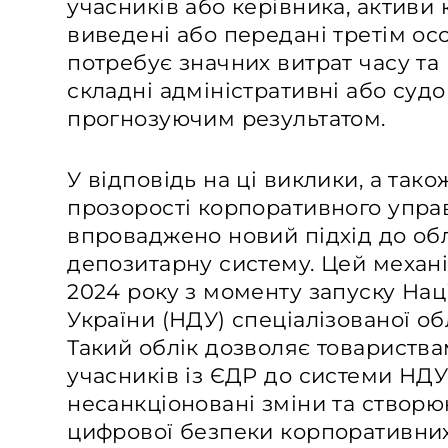
учасників або керівника, активи
виведені або передані третім ос
потребує значних витрат часу та 
складні адміністративні або суд
прогнозуючим результатом.
У відповідь на ці виклики, а так
прозорості корпоративного управ
впроваджено новий підхід до обл
депозитарну систему. Цей механ
2024 року з моменту запуску На
України (НДУ) спеціалізованої об
Такий облік дозволяє товариства
учасників із ЄДР до системи Н
несанкціоновані зміни та створ
цифрової безпеки корпоративних