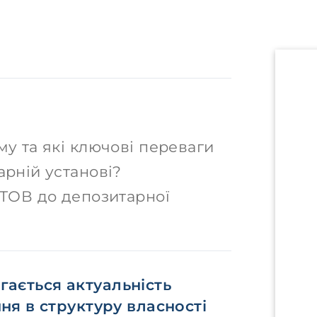
му та які ключові переваги
арній установі?
 ТОВ до депозитарної
ігається актуальність
я в структуру власності