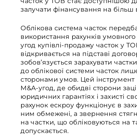
часток у ТОВ стає доступнішою д
залучати фінансування на більш 
Облікова система часток передб
використання рахунків умовного 
угод купівлі-продажу часток у ТО
відкривається на підставі догово
зобов’язується зарахувати частки
до облікової системи часток лиш
сторонами умов. Цей інструмент
M&A-угод, де обидві сторони заці
юридичних гарантіях і захисті сво
рахунок ескроу функціонує в зах
ним обмежені, а звернення стяг
на частки, що обліковуються на т
допускається.