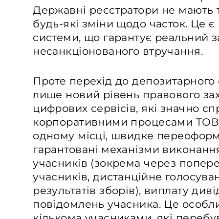
Державні реєстратори не мають 
будь-які зміни щодо часток. Це 
системи, що гарантує реальний за
несанкціонованого втручання.
Проте перехід до депозитарного 
лише новий рівень правового зах
цифрових сервісів, які значно с
корпоративними процесами ТОВ: о
одному місці, швидке переоформ
гарантовані механізми виконання
учасників (зокрема через попер
учасників, дистанційне голосува
результатів зборів), виплату див
повідомлень учасника. Це особли
кількома учасниками, які перебув