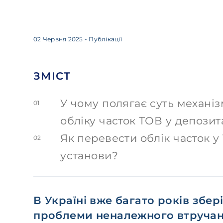
02 Червня 2025
- Публікації
ЗМІСТ
У чому полягає суть механіз
01
обліку часток ТОВ у депозит
Як перевести облік часток у
02
установи?
В Україні вже багато років збер
проблеми неналежного втручанн