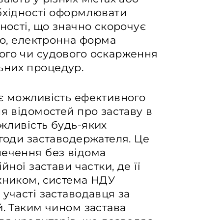
обхідності оформлювати
ності, що значно скорочує
го, електронна форма
ого чи судового оскарження
ьних процедур.
 є можливість ефективного
ня відомостей про заставу в
жливість будь-яких
згоди заставодержателя. Це
печення без відома
йної застави частки, де її
ржником, система НДУ
 участі заставодавця за
й. Таким чином застава