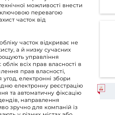
технічної можливості внести
є ключовою перевагою
хист часток від
обліку часток відкриває не
исту, а й низку сучасних
прощують управління
блік всіх прав власності в
лення прав власності,
 угод, електронні збори
едню електронну реєстрацію
ння та автоматичну фіксацію
ідендів, направлення
во зручно для компаній із
ають у різних містах або