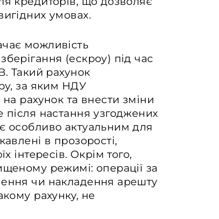
ля кредиторів, що дозволяє
вигідних умовах.
ачає можливість
зберігання (ескроу) під час
В. Такий рахунок
ру, за яким НДУ
 на рахунок та внести зміни
е після настання узгоджених
 є особливо актуальним для
кавлені в прозорості,
їх інтересів. Окрім того,
ищеному режимі: операції за
нення чи накладення арешту
акому рахунку, не