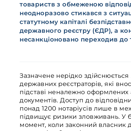
товариств з обмеженою відповід
неодноразово стикався з ситуац
статутному капіталі безпідстав
державного реєстру (ЄДР), а к
несанкціоновано переходив до т
Зазначене нерідко здійснюється 
державних реєстраторів, які вно
підставі неналежно оформлених 
документів. Доступ до відповідн
понад 1200 нотаріусів лише в ме
підвищує ризики зловживань. У б
момент, коли законний власник д