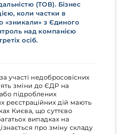
альністю (ТОВ). Бізнес
ією, коли частки в
но «зникали» з Єдиного
онтроль над компанією
ретіх осіб.
за участі недобросовісних
сять зміни до ЄДР на
або підроблених
их реєстраційних дій мають
жах Києва, що суттєво
агатьох випадках на
ізнається про зміну складу