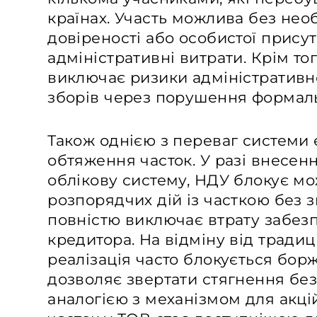
країнах. Участь можлива без не
довіреності або особистої присут
адміністративні витрати. Крім то
виключає ризики адміністративн
зборів через порушення формал
Також однією з переваг системи
обтяження часток. У разі внесен
облікову систему, НДУ блокує мо
розпорядчих дій із часткою без 
повністю виключає втрату забез
кредитора. На відміну від традиці
реалізація часто блокується бо
дозволяє звертати стягнення без
аналогією з механізмом для акці