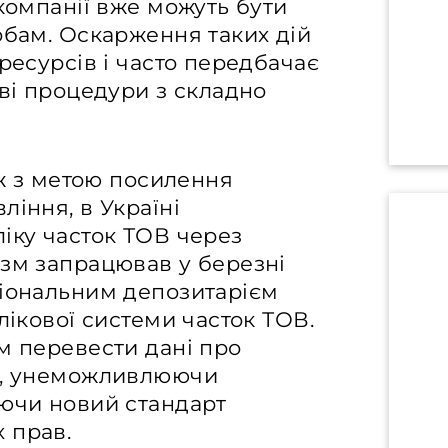
 компанії вже можуть бути
обам. Оскарження таких дій
ресурсів і часто передбачає
ові процедури з складно
ож з метою посилення
ління, в Україні
іку часток ТОВ через
ізм запрацював у березні
ціональним депозитарієм
лікової системи часток ТОВ.
м перевести дані про
ДУ, унеможливлюючи
юючи новий стандарт
 прав.