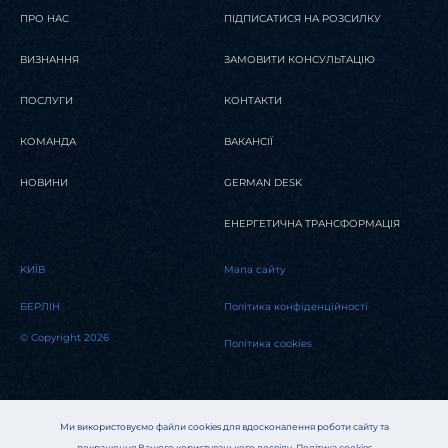
керівників за борги компанії:
ПРО НАС
ПІДПИСАТИСЯ НА РОЗСИЛКУ
ключові ризики
ВИЗНАННЯ
ЗАМОВИТИ КОНСУЛЬТАЦІЮ
ПОСЛУГИ
КОНТАКТИ
ЧИТАТИ
КОМАНДА
ВАКАНСІЇ
НОВИНИ
GERMAN DESK
ЕНЕРГЕТИЧНА ТРАНСФОРМАЦІЯ
KИЇВ
Мапа сайту
БЕРЛІН
Політика конфіденційності
© Copyright 2026
Політика cookies
Ми використовуємо файли cookies для вдосконалення роботи сайту та