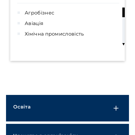
Агробізнес
Авіація
Хімічна промисловість
Енергетика та природні ресурси
Будівництво та нерухомість
Фінансові установи
Охорона здоров'я та фармацевтика
Виробництво та промисловість
Охорона навколишнього середовища
Освіта
та природні ресурси
Роздрібна торгівля, FMCG та
електронна комерція