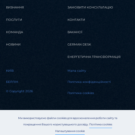
ВИЗНАННЯ
ЗАМОВИТИ КОНСУЛЬТАЦІЮ
ПОСЛУГИ
КОНТАКТИ
КОМАНДА
ВАКАНСІЇ
НОВИНИ
GERMAN DESK
ЕНЕРГЕТИЧНА ТРАНСФОРМАЦІЯ
KИЇВ
Мапа сайту
БЕРЛІН
Політика конфіденційності
© Copyright 2026
Політика cookies
Ми використовуємо файли cookies для вдосконалення роботи сайту та
покращення Вашого користувацького досвіду.
Політика cookies
Налаштування cookie