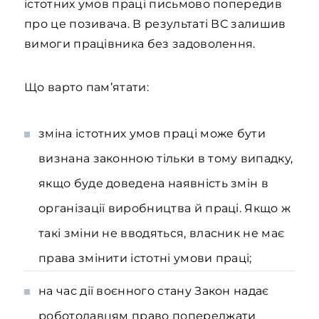
істотних умов праці письмово попередив
про це позивача. В результаті ВС залишив
вимоги працівника без задоволення.
Що варто пам’ятати:
зміна істотних умов праці може бути
визнана законною тільки в тому випадку,
якщо буде доведена наявність змін в
організації виробництва й праці. Якщо ж
такі зміни не вводяться, власник не має
права змінити істотні умови праці;
на час дії воєнного стану Закон надає
роботодавцям право попереджати