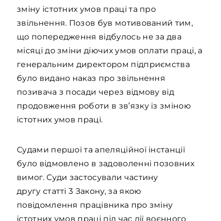
зміну істотних умов праці та про
звільнення. Позов був мотивований тим,
що попередження відбулось не за два
місяці до зміни діючих умов оплати праці, а
генеральним директором підприємства
було видано наказ про звільнення
позивача з посади через відмову від
продовження роботи в зв’язку із зміною
істотних умов праці.
Судами першої та апеляційної інстанції
було відмовлено в задоволенні позовних
вимог. Суди застосували частину
другу статті 3 Закону, за якою
повідомлення працівника про зміну
істотних умов праці під час дії воєнного