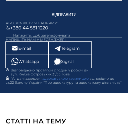
ВІДПРАВИТИ
АБО ЗВ'ЯЖІТЬСЯ НАПРЯМУ:
+380 44 581 1220
Натисніть, щоб зателефонувати
НАПИШІТЬ НАМ У МЕСЕНДЖЕРІ:
E-mail
Telegram
Whatsapp
Signal
Відповідаємо протягом 2 годин у робочі дні
вул. Князів Острозьких 31/33, Київ
Усі дані захищені
адвокатською таємницею
відповідно до
ст.22 Закону України "Про адвокатуру та адвокатську діяльність"
СТАТТІ НА ТЕМУ